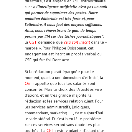
directoire, s’est engagé en CSE extraordinaire
sur :
« L’intelligence artificielle n’est pas un outil
qui permet de supprimer des postes. Notre
ambition éditoriale est très forte et, pour
l’atteindre, il nous faut des moyens suffisants.
Ainsi, nous réinvestirons le gain de temps
permis par l’IA sur des tâches journalistiques”
,
la
CGT
demande que
cela soit inscrit
dans le «
marbre ». Pour Philippe Boissonnat, cet
engagement est inscrit au procès verbal du
CSE qui fait foi. Dont acte.
Si la rédaction parait épargnée pour le
moment, quant à une diminution d’effectif,
la
CGT
rappelle que tous les salariés sont
concernés. Mais le choix des IA testées vise
d’abord, et en très grande majorité, la
rédaction et les services relation client. Pour
les services administratifs, juridiques,
commerciaux, marketing …., c’est aujourd’hui
le vide sidéral. Et c’est bien là le problème
car ces services seront sans doute les plus
touchés . La
CGT
reste vigilante, d’autant plus