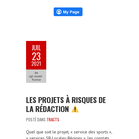
JUIL
23
2021
de
cgt-ouest-
france
LES PROJETS À RISQUES DE
LA RÉDACTION
POSTÉ DANS
TRACTS
Quel que soit le projet, « service des sports »,
« services SR-Locales-Régions », les constats