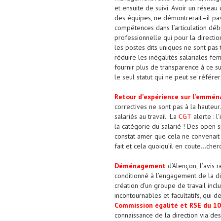
et
ensuite
de suivi. Avoir un réseau
des équipes, ne
démontrerait
–
il pa
compétences dans l’articulation débu
professionnelle qui pour la directio
les postes dits uniques ne sont pas t
réduire les inégalités salariales 
fournir plus de transparence à ce su
le seul statut qui ne peut se référer
R
e
tour d
’
e
xp
é
r
ience
sur l’
e
mmén
correctives
ne sont pas à la hauteur
salariés
au travail.
La
CGT
alerte
:
l
la catégorie du salarié
!
Des open s
constat amer que cela ne convenait 
fait et
cela
quoiqu’il en coute
…
cherc
Déménagement
d’Alençon,
l’
avis
r
conditionné à l’engagement de la di
création d’un groupe de travail inc
incontournables et facultatifs, qui d
C
o
m
m
i
s
s
i
o
n ég
a
l
i
té et R
S
E
d
u 10
connaissance de la direction via de