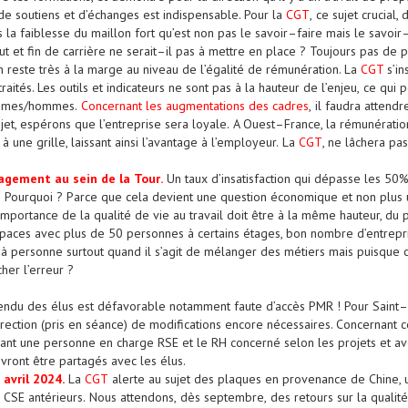
 de soutiens et d’échanges est indispensable.
Pour la
CGT
,
ce sujet crucial,
s l
a
faiblesse du
maillon
fort qu’est non
pas le savoir
–
faire mais le
savoir
t et fin de carrière
ne serait
–
il pas
à mettre
en place
?
Toujours pas de pl
n reste très à la marge au niveau de
l’égalité de
rémunération. La
CGT
s’i
raités. Les outils et indicateurs ne sont
pas à la hauteur de l’enjeu
,
ce qui p
femmes/hommes
.
Concernant l
e
s
au
g
m
e
n
tatio
n
s
d
e
s
c
a
d
re
s
,
il faudra attend
jet
, espérons que l’entreprise sera
loyale.
A Ouest
–
France, la rémunératio
 à une grille
, laissant
ainsi
l’avantage à
l’employeur.
La
CGT
, ne lâchera pas
a
g
e
m
e
nt
a
u
s
ein
de
l
a
Tour
.
Un
taux d’insatisfaction
qui dépasse les 50
.
Pourquoi
?
P
arce que cela
devient une question
économique et
non plus 
’importance de la qualité de vie au travail doit être
à la même hauteur, du
paces
avec plus de 50 personnes à certains étages, bon nombre d’entrepris
à personne surtout quand il s’agit de mélanger des métiers mais
puisque 
her l’erreur
?
endu des élus est
défavorable
notamment faute
d’accès PMR
! Pour Saint
–
rection (pris en séance)
de modifications encore nécessaires
. Concernant c
luant une personne en charge RSE et le RH concerné selon les projets et a
evront être
partagés
avec les élus.
a
v
r
i
l
2024
.
La
CGT
alerte au sujet des plaques en
provenance de Chine, u
s CSE antérieurs
.
N
ous attendons
,
dès septembre
,
des retours sur
la qualit