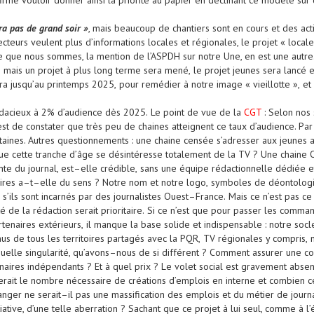
ffirme vouloir donner ainsi la priorité au papier en déclin
ant ce modèle sur
ura pas de grand soir
»
, m
ais beaucoup de chantiers sont en cours et des act
cteurs veulent plus d’informations locales et régionales, le projet «
locale
ce que nous sommes, la mention de
l’ASPDH
sur notre Une, en est une autr
,
mais un projet à plus long terme
sera mené,
le projet jeunes sera lancé
ra
jusqu’
au
printemps 2025
,
pour
remédier
à
notre image «
vieillotte
»,
et
udacieux
à
2% d’audience
dès 2025
.
Le point de vue de la
CGT
:
Selon nos 
est de constater que très peu de chaines atteignent ce taux d’audience. Par
ertaines. Autres questionnements
:
u
ne chaine censée s’adresser aux jeunes a
ue cette tranche d’âge se désintéresse totalement de la TV
?
U
ne
chaine
nte du
journal, est
–
elle crédible
,
sans une équipe rédactionnelle dédiée e
oires a
–
t
–
elle du
sens ?
Notre nom
et
notre logo
,
symbole
s
de
déontologi
s’ils sont
incarné
s
par
des
journalistes Ouest
–
France
.
Mais ce n’est pas ce
é de la rédaction
serait
prioritaire
.
Si ce n’est que pour
passer les comma
tenaires extérieurs,
il manque
la base solide et indispensable
:
notre socle
nus
de tous les territoires partagés avec la PQR,
TV
régionales
y compris
,
uelle singularité
, q
u’avons
–
nous de
si
différent ?
Comment assurer une
co
enaires indépendants
?
Et
à quel prix
? L
e volet social
est gravement
absen
era
it
l
e nombre
nécessaire
de création
s
d’emplois en interne
et
combien c
anger
n
e serait
–
il pas
une massification des emplois et du
métier de journa
itiative, d’une telle aberration
?
S
achant que
c
e projet à
lui seul, comme à l