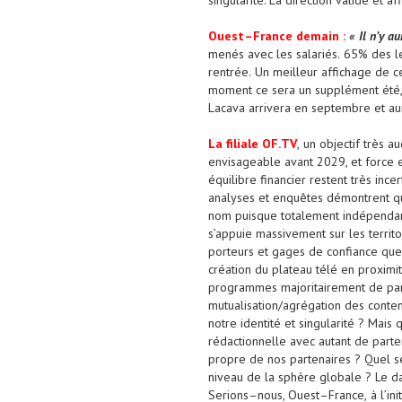
singularité. La direction valide et a
Ouest
–
France
d
e
m
a
i
n
:
«
Il n’y a
menés avec les salariés.
65% des le
rentrée.
U
n meilleur affichage de 
moment
c
e sera un supplément été
Lacava arrivera en septembre
et au
La filiale
O
F
.
TV
,
un
objectif
très a
envisageable
avant 2029, et force 
équilibre financier restent très inc
analyses et enquêtes démontre
nt
q
nom puisque totalement indépenda
s’appuie
massivement
sur les territ
porteurs et gages de confiance que 
c
réation
du plateau télé en
proximit
programmes
majoritairement de par
mutuali
sation
/agrégation
de
s conte
notre identité et singularité
?
Mais q
rédactionnelle avec autant de part
propre de nos partenaires
?
Quel s
niveau de la sphère globale
?
Le d
Serions
–
nous
, Ouest
–
France,
à l’in