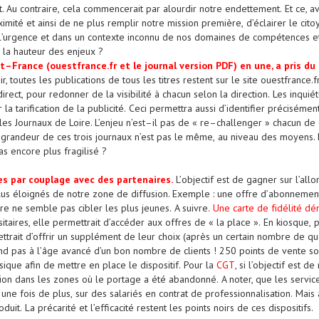
t
. Au contraire,
cela
commencera
it
par alourdir
notre endettement
.
Et ce, a
ximité et ainsi de
ne plus r
emplir notre
mission
première,
d’éclairer le cit
l’urgence et
dans un contexte
inconnu de nos
domaines
de compétences et
à la hauteur des enjeux
?
st
–
France (ouestfrance.fr et le journal version PDF) en une, a pris du 
r, toutes les publications de tous les titres restent sur le site ouestfrance.f
irect,
pour
redonner de la visibilité à
chacun
selon la direction
.
Les
inquié
 la tarification de la publicité
.
C
eci permettra aussi d’identifier préciséme
les Journaux de Loire. L’enjeu n’est
–
il pas de «
re
–
challenger
» chacun de 
de grandeur de ces trois journaux n’est pas le même
,
au niveau des moyens.
pas encore plus fragilisé
?
e
s
par couplage avec des
partenaires
.
L’
objectif
est de
gagner sur l’all
lus éloignés de notre zone de diffusion. E
xempl
e
:
une offre
d’
abonnement
re ne semble pas cibler les plus jeunes
.
A suivre.
Une
ca
r
te
de
f
i
d
é
li
té
dém
itaires, e
lle
permet
trait
d’accéder
aux offres de
«
la place
»
.
En kiosque,
p
ttrait
d’offrir
un
supplément
de leur choix
(
après un
certain nombre de qu
nd pas
à
l’
âge
avancé
d’un
bon
nombre de
clients
!
250 points de vente
so
sique afin de
mettre
en place
le dispositif
.
Pour la
CGT
, si l’objectif est 
tion dans
les zones où
le portage a été
abandonné.
A noter, que l
es servi
 une fois de plus
,
sur des salariés en contrat de professionnalisation.
Mais 
oduit.
La précarité
et l’efficacité
reste
nt
le
s
point
s
noir
s
de ces dispositifs.