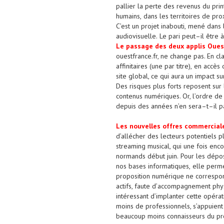
pallier la perte des revenus du prin
humains
,
dans les territoires de pro
C’est un projet
inabouti,
mené
dans 
audiovisuel
le
.
Le pari peut
–
il être 
Le passage des deux applis Oue
ouestfrance.fr, ne change pas. En clai
affinitaire
s
(
une
par titre
)
,
en accès d
site global, ce qui aura
un impact sur
Des risques
plus forts
reposent
sur
contenus
numériques
. Or, l’ordre 
depuis des années n’en sera
–
t
–
il 
L
e
s
no
u
ve
ll
e
s
offr
e
s
c
o
m
mer
c
i
a
l
d’allécher
des lecteurs potentiels p
streaming
musical
,
qui une
fois enco
normands
début juin
.
Pour les dépos
nos
bases informatiques,
elle perme
proposition numérique
ne correspo
actifs
, faute d’
accompagn
ement
phy
intéressant d’implanter cette opéra
moins de professionnels, s’appuient
beaucoup moins connaisseur
s
du pr