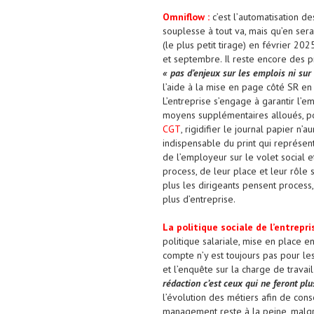
Omniflow
:
c’est l’
automatisation de
souplesse à tout va, mais qu’en sera
(le plus petit tirage) en février 202
et septembre. Il reste encore des p
«
pas d’enjeux sur les emplois ni sur
l’aide
à
la mise en page
côté
SR
en
L’entreprise s’engage à garantir l’e
moyens supplémentaires alloués, pou
CGT
, rigidifier le journal papier n’au
indispensable du print qui représent
de l’employeur sur le volet social et
process, de leur place et leur rôle 
plus
les dirigeants
pense
nt
process,
plus d’entreprise.
L
a politique sociale de l’entrepri
politique
salariale, mise en place e
compte n’y est toujours pas pour l
et
l’enquête sur la charge de travai
rédaction c’est ceux qui ne feront p
l’évolution des métiers
afin de cons
management reste à la peine, malgré