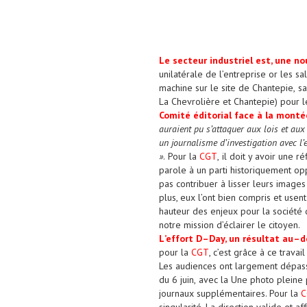
Le secteur
industriel
est
, une
nou
unilatérale de l’entreprise or les sa
machine sur le site de Chantepie,
sa
La Chevrolière et Chantepie)
pour l
Comité éditorial face à la montée
auraient pu s’attaquer aux lois et aux
un journalisme d’investigation avec l’
»
.
Pour la
CGT
,
il doit y avoir une 
parole
à un parti historiquement o
pas contribuer à lisser leurs image
plus, eux l’ont bien compris et usen
hauteur des enjeux pour la société 
notre mission d’éclairer le citoyen.
L
’e
f
f
ort D
–
Day, un résultat au
–
d
pour la
CGT
, c’est grâce à ce travai
Les audiences ont largement dépassé
du 6 juin,
avec la Une photo pleine 
journaux supplémentaires. Pour la
C