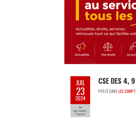
CSE DES 4, 9
JUIL
23
POSTÉ DANS
LES COMPT
2024
de
cgt-ouest-
france