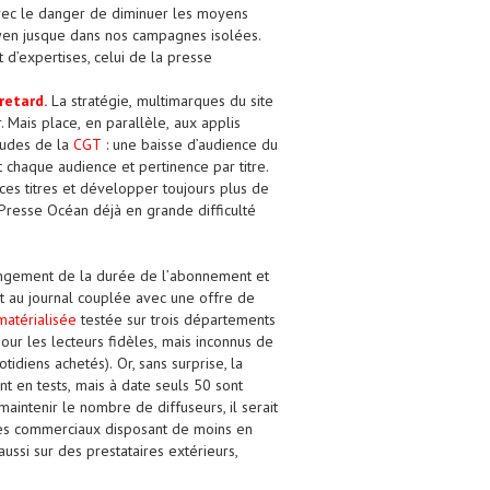
vec
le
danger
de
diminuer les moyens
oyen jusque
dans nos campagnes isolées.
 d’expertises
, celui de la presse
retard.
La stratégie
,
multimarque
s
du site
r. Mais
place,
en parallèle,
aux
appli
s
tudes
de
la
CGT
: une baisse
d’audience
du
nt chaque audience
et pertinence
par
titre
.
ces titres
et
développer
toujours
plus de
Presse Océan déjà en grande difficulté
ongement
de la durée de
l’
abonnement
et
 au journal
couplé
e
avec une
offre
de
atérialisée
test
ée
sur trois départements
our
les
lecteur
s fidèles
,
mais inconnus de
otidiens achetés
)
.
Or, sans surprise, l
a
nt
en tests,
mais à date seuls 50
sont
de maintenir le nombre de
diffuseurs, il serait
ces commerciaux
disposant de moins en
aussi sur
des prestataires extérieurs,