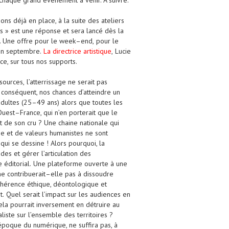
 chaque
grand évènement à venir. A suivre.
ions déjà en place
, à la suite des
ateliers
s
» est une réponse et sera
lancé dès la
e. Une offre pour le
week
–
end,
pour le
 en septembre.
L
a
directrice artistique
,
Lucie
ce, sur
tous nos supports.
sources,
l’atterrissage ne serait pas
 conséquent, nos chances d’att
eindre
un
dultes (2
5
–
49 ans) alors que
toutes les
Ouest
–
France, qui n’en
porterait que le
t de son cru ?
Une
chaine nationale qui
e et
de
valeurs
humanistes
ne sont
 qui se dessine
!
Alors pourquoi, l
a
ndes
et gérer
l’articulation
de
s
 éditorial
.
Une
plateforme ouverte à
une
ne
contribuerait
–
elle pas à dissoudre
hérence éthique, déontologique et
t.
Quel sera
it
l’impact sur les audiences en
ela
pourrait inversement
en détruir
e
au
liste sur
l’ensemble d
es territoires
?
’époque du numérique, ne suffira pas, à