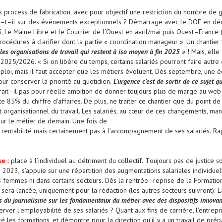
s process de fabrication,
avec
pour objectif une
restriction du nombre de 
–
t
–
il sur des événements exceptionnels
?
Démarrage avec le D
OF
en déc
5, Le Maine Libre et le Courrier de L’Ouest en avril/mai puis Ouest
–
France 
rocédures à clari
fier dont l
a
partie
«
coordinati
on
manageur
». Un chantie
 les organisations de travail qui restent à iso moyen à fin 2025
»
!
Mais,
elle
 2025
/
2026. «
Si on libère du temps, certains salariés pourront faire
autre 
mploi, mais il faut accepter que les métiers évolu
ent.
Dès septembre,
une é
r conserver la priorité au quotidien.
L’urgence c’est de sortir de
ce sujet q
rait
–
il
pas pour réelle ambition de donner toujours plus de
marge au web
e 85% du chiffre d’affaires. De plus, n
e traiter ce
chantier que du point d
 organisationnel du travail. Les salariés, au
cœur de ces changements, manqu
sur le métier de demain. Une fois de
 rentabilité mais certainement pas à l’accompagnement de ses salariés.
Ra
se
:
place à l’individuel au détriment du collectif
.
T
oujours pas de
justice s
n 2023,
s’appuie sur une
répartition des augmentations salariales individuel
es femmes
ni
dans
certains secteurs.
Dès la rentrée
: reprise de
la Formatio
l sera lancée
, uniquement pour la rédaction (les autres secteurs suivront)
.
L
lus du journalisme sur les fondamentaux du métier avec des dispositifs
innovan
erver l’employabilité de ses salariés
?
Quant aux fins de
carrière, l’entre
 les formations, et démontre pour la direction qu’il
y a un travail de prép