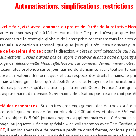
Automatisations, simplifications, restrictions
velle fois,
visé avec l’annonce d
u projet de
l’arrêt de la
rotative
Noh
lariés ne sont pas prêts à lâcher leur machine. De plus, il n’est pas questio
ns connaitre la stratégie globale de l’entreprise concernant tous les sites
esquels la direction
a
annoncé
,
quelques jours plus tôt
:
«
nous n’avons plus
 de l’extrême droite :
pour la direction,
«
c’est un parti xénophobe qui n’ai
 subventions
…
Nous
n’avons pas de leçons à recevoir quant à notre dispositif s
exigence rédactionnelle. Mais
,
réfléchissons sur comment demain mener notre
réflexion plus profonde sur le journalisme de demain et avant tout sur le
com
pposé aux valeurs démocratiques et aux respects des droits
hu
mains
. Le pr
s mais à témoigner de ce qu’est l’extrême
droite.
Relayer de l’information à
t de ces processu
s qu’ils maitrisent
parfaitement. Ouest
–
France à une grand
d’aujourd’hui et de demain
.
S
ubventions de l’état ou pas, cela ne doit pas 
elà des espérances
:
Si «
un très gros engagement des équipes
» a été c
l collectif, qui a permis de fournir plus de 2
000 articles, et plus de 350 vid
 les objectifs. 5
000 journaux papiers supplémentaires ont été vendus
so
page, ou jaquette «
éditi
on spéciale
»
en collaboration avec The Gardian, 
GT
,
il est indispensable de mettre à profit ce grand format
,
conforté par l