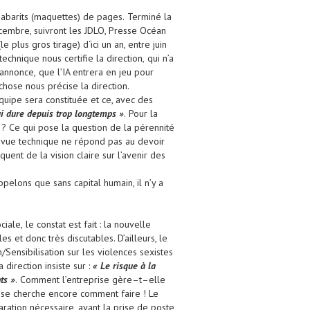
gabarits (maquettes) de pages.
Terminé la
embre, suivront les JDLO,
Presse Océan
(le plus gros tirage)
d‘ici un an, entre juin
r technique
nous certifie
la direction,
qui
n’a
 annonce
,
que l’IA entrera en jeu p
our
chose nous précise la direction.
quipe sera constituée et ce, avec des
ui dure depuis trop longtemps
»
.
Pour la
? Ce qui pose la question de la pérennité
e vue technique ne répond pas au d
evoir
ent de la vision claire
sur
l’avenir des
ppelons que sans capital humain
,
il n’y a
ociale
,
le constat est fait
:
la nouvelle
les
et donc très
discutables
.
D’ailleurs, le
n/
S
ensibilisation sur
les violences sexistes
a direction
insiste sur
:
«
Le risque à la
ts
»
.
Comment
l’entreprise
gère
–
t
–
elle
prise cherche encore comment faire
! Le
aration nécessaire, avant la prise de poste