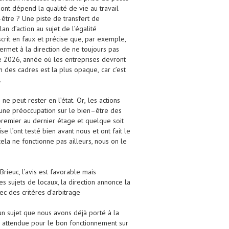
 dont dépend la qualité de vie au travail
–
être
? U
ne piste de transfert de
an d’action au sujet de l’égalité
nscrit en faux et précise que, par exemple,
ermet à la direction de
ne toujours pas
re 2026, année où les entreprises devront
n des cadres est la plus opaque
,
car c’est
.
%
ne peut rester en l’état.
O
r
,
les
actions
une préoccupation sur le bien
–
être
des
premier au dernier étage
et
quelque soit
e l’ont testé
bien
avant nous et ont fait le
cela ne
fonctionne pas ailleurs, nous on le
Brieuc, l’avis est favorable mais
es sujets de locaux, la direction
annonce la
vec de
s critères d’arbitrage
n sujet que nous avons déjà porté à la
é attendue
pour le bon
fonctionnement sur