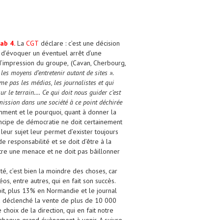
ab 4
.
L
a
CGT
déclare
:
c’est
une décision
n d’évoquer
un éventuel arrêt
d’une
 d’impression du groupe,
(Cavan,
Cherbourg,
 les moyens d’entretenir
autant de sites
»
.
me pas les médias, les journalistes et
qui
ur le terrain
….
Ce qui doit
nous guider c’est
 mission
dans une société à ce point déchirée
ment et le pourquoi, quant à donner la
incipe de démocratie ne doit certainement
 leur sujet leur permet d’exister toujours
e responsabilité et se doit d’être à la
être une menace et ne doit pas
bâillonner
ité, c’est bien la moindre des choses, car
éos, entre autres, qui en fait son
succès.
it
, plus 13% en Normandie
et le journal
a
déclenché la vente
de plus de 10
000
e choix de la
direction, qui en fait notre