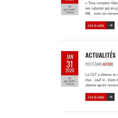
« Tous comptes faits
de
ses salariés qui en 
cgt-ouest-
france
M€, avec un versem
Lire la suite
ACTUALITÉS
JAN
31
POSTÉ DANS
ACCUEIL
2020
La CGT a obtenu le 
de
mai… sauf si… Dans l
cgt-ouest-
france
obtenu après revend
Lire la suite