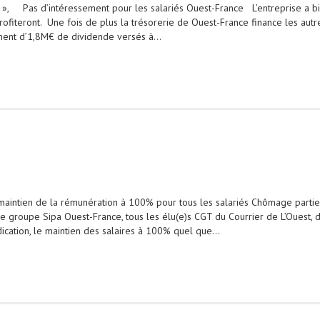
 », Pas d’intéressement pour les salariés Ouest-France L’entreprise a bie
profiteront. Une fois de plus la trésorerie de Ouest-France finance les au
ent d’1,8M€ de dividende versés à…
maintien de la rémunération à 100% pour tous les salariés Chômage parti
e groupe Sipa Ouest-France, tous les élu(e)s CGT du Courrier de L’Ouest, 
ication, le maintien des salaires à 100% quel que…