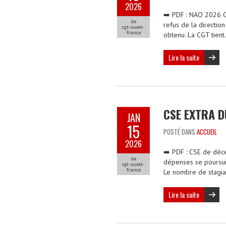
2026
➡️ PDF : NAO 2026 CG
de
refus de la directio
cgt-ouest-
france
obtenu. La CGT tien
Lire la suite
CSE EXTRA D
JAN
15
POSTÉ DANS
ACCUEIL
2026
➡️ PDF : CSE de déc
de
dépenses se poursuit.
cgt-ouest-
france
Le nombre de stagia
Lire la suite