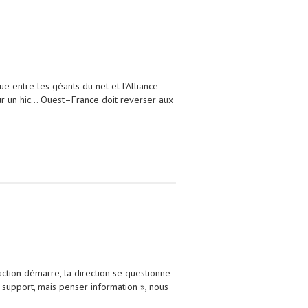
ue entre les géants du net et l’Alliance
sur un hic… Ouest–France doit reverser aux
action démarre, la direction se questionne
r support, mais penser information », nous