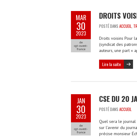
DROITS VOIS
MAR
30
POSTÉ DANS
ACCUEIL
,
T
2023
Droits voisins Pour l
de
(syndicat des patron
cgt-ouest-
france
auteurs, une part «
Lire la suite
CSE DU 20 J
JAN
30
POSTÉ DANS
ACCUEIL
2023
Quel sera le journal
de
sur l’avenir du jour
cgt-ouest-
france
précise monsieur Éch