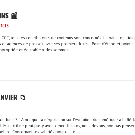
INS 📰
RACTS
a CGT, tous les contributeurs de contenus sont concernés .La bataille juridiq
s et agences de presse), livre ses premiers fruits. Point d’étape et point 
 appropriée et équitable » des sommes…
ANVIER 📁
 du futur ? Alors que la négociation sur l’évolution du numérique à la Réd
nal. Mais « il ne peut pas y avoir deux discours, nous devons, non pas pense
elard. Concernant les salariés pour qui le…