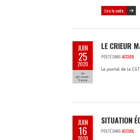
Lire la suite
LE CRIEUR 
JUIN
25
POSTÉ DANS
ACCUEIL
2020
Le journal de
de
cgt-ouest-
france
SITUATION É
JUIN
16
POSTÉ DANS
ACCUEIL
2020