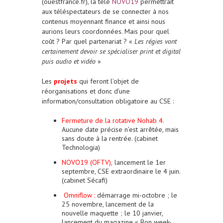
(ouestfrance.fr), la télé
NOVO19
permettrait
aux téléspectateurs de se connecter à nos
contenus moyennant finance et ainsi nous
aurions leurs coordonnées. Mais pour quel
coût ? Par quel partenariat ? «
Les régies vont
certainement devoir se spécialiser print et digital
puis audio et vidéo
»
Les
projets
qui feront l’objet de
réorganisations et donc d’une
information/consultation obligatoire au CSE :
Fermeture de la rotative Nohab 4.
Aucune date précise n’est arrêtée, mais
sans doute à la rentrée. (cabinet
Technologia)
NOVO19 (OFTV),
lancement le 1er
septembre, CSE extraordinaire le 4 juin.
(cabinet Sécafi)
Omniflow :
démarrage mi-octobre ; le
25 novembre, lancement de la
nouvelle maquette ; le 10 janvier,
lancement du magazine « Bon week-