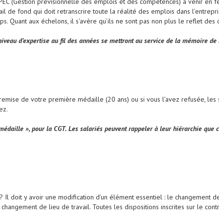
PEC (Gestion prévisionnelle des emplois et des compétences) à venir en fév
il de fond qui doit retranscrire toute la réalité des emplois dans l’entrepri
s. Quant aux échelons, il s’avère qu’ils ne sont pas non plus le reflet des 
iveau d’expertise au fil des années se mettront au service de la mémoire de l
 remise de votre première médaille (20 ans) ou si vous l’avez refusée, le
ez.
médaille », pour la CGT. Les salariés peuvent rappeler à leur hiérarchie que 
 Il doit y avoir une modification d’un élément essentiel : le changement de
hangement de lieu de travail. Toutes les dispositions inscrites sur le contra