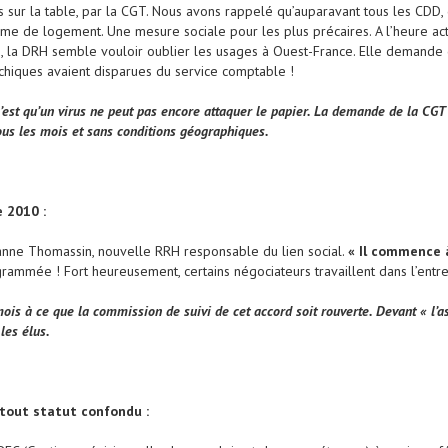
s sur la table, par la CGT. Nous avons rappelé qu’auparavant tous les CDD, 
rime de logement. Une mesure sociale pour les plus précaires. A l’heure ac
re, la DRH semble vouloir oublier les usages à Ouest-France. Elle demande
chiques avaient disparues du service comptable !
 c’est qu’un virus ne peut pas encore attaquer le papier. La demande de la CG
ous les mois et sans conditions géographiques.
 2010 :
Joanne Thomassin, nouvelle RRH responsable du lien social.
« Il commence 
rammée ! Fort heureusement, certains négociateurs travaillent dans l’ent
is à ce que la commission de suivi de cet accord soit rouverte. Devant « l’as
les élus.
e tout statut confondu :