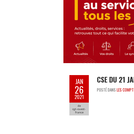
CSE DU 21 J
JAN
26
POSTÉ DANS
LES COMPT
2021
de
cgt-ouest-
france