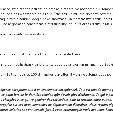
lliance, syndicat des patrons de presse, a été trouvé (dépêche AFP tombée
ballons pas »
, tempère déjà Louis Échelard. Un milliard doit être reversé
chaque titre à nourrir Google news showcase. Un montant fixe annuel serait v
ne négociation concernant la redistribution de leurs droits d’auteur. Mais, i
ariés ne semble pas prioritaire.
la durée quotidienne et hebdomadaire de travail :
rime de mobilisation » visible sur la paye de janvier (un minimum de 250 €)
ent 103 samedis et 100 dimanches travaillés. Il y aura également des jou
 réponse exceptionnelle à un événement exceptionnel. Ce n’est tout de même pa
e point lors de la dernière réunion afin d’avoir plus d’éléments. Ce qui a por
« chargées », ce qui va générer des cotisations pour la retraite, entre autres.
ntreprise sur ces deux demandes de dépassement d’horaires. Nous restons vigil
’autres salariés se sont investis face à cette cyberattaque mais que leurs heu