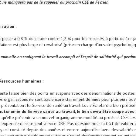
it, ne manquera pas de le rappeler au prochain CSE de Février.
sation :
 et passe à 0,8 % du salaire contre 1,2 % pour les retraités, à partir du 1er j
estations est plus large et revalorisé (prise en charge d’un volet psycholo
mutuelle en soulignant le travail accompli et l’esprit de solidarité qui perdur
 Ressources humaines :
enté laisse bien des points en suspens avec des dénominations de postes 
les organisations ne sont pas encore clairement définies pour plusieurs pos
e présentation : le Service de santé au travail. Louis Échelard a bien précis
autonomie du Service santé au travail, le lien devra être coupé avec 
 qu’elle présentera un nouvel organigramme modifié au prochain CSE. Les élu
expertise dans le seul service DRH. Pas question pour la CGT de valider u
l y est constaté depuis des années et encore aujourd’hui avec des salariés 
ter l’entreprise, doublement victimes d’un tel dysfonctionnement, ce qui es