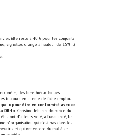
anvier. Elle reste à 40 € pour les conjoints
gique, vignettes orange à hauteur de 15%…)
e.
erronées, des liens hiérarchiques
tes toujours en attente de fiche emploi.
é que
« pour être en conformité avec ce
la DRH »
. Christine Jehanin, directrice du
s ont d’ailleurs voté, à l’unanimité, le
ne réorganisation qui n’est pas dans les
meurtris et qui ont encore du mal à se
t un comble.