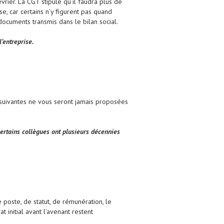
rier. La CGT stipule qu’il faudra plus de
se, car certains n’y figurent pas quand
documents transmis dans le bilan social.
’entreprise.
s suivantes ne vous seront jamais proposées
certains collègues ont plusieurs décennies
 poste, de statut, de rémunération, le
t initial avant l’avenant restent