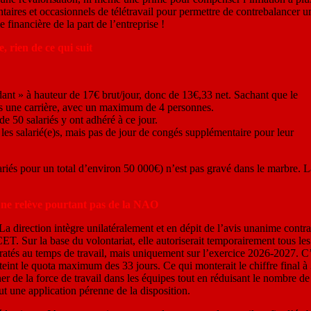
ires et occasionnels de télétravail pour permettre de contrebalancer un
financière de la part de l’entreprise !
, rien de ce qui suit
ant » à hauteur de 17€ brut/jour, donc de 13€,33 net. Sachant que le
s une carrière, avec un maximum de 4 personnes.
 50 salariés y ont adhéré à ce jour.
es salarié(e)s, mais pas de jour de congés supplémentaire pour leur
riés pour un total d’environ 50 000€) n’est pas gravé dans le marbre. L
i ne relève pourtant pas de la NAO
a direction intègre unilatéralement et en dépit de l’avis unanime contra
T. Sur la base du volontariat, elle autoriserait temporairement tous les
ratés au temps de travail, mais uniquement sur l’exercice 2026-2027. C’
teint le quota maximum des 33 jours. Ce qui monterait le chiffre final à
ner de la force de travail dans les équipes tout en réduisant le nombre de
ut une application pérenne de la disposition.