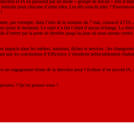
tion et IA en passerait par un mode « groupe de travail » afin d’établ
à instruire pour chacune d’entre elles. Les dés sont-ils jetés ? Pouvons-n
 ?
omme, par exemple, dans l’info de la semaine du 7 mai, consacré à l’IA,
es (pour le moment). Le sujet n’a fait l’objet d’aucun échange. La direc
tils d’entrer par la porte de derrière jusqu’au jour où nous serons cernés
t les impacts dans les métiers, missions, tâches et services ; les changeme
hant que les conclusions d’Efficience 2 viendront inéluctablement chahut
 eu un engagement ferme de la direction pour l’écriture d’un accord IA.
gressées ? Qu’en pensez-vous ?