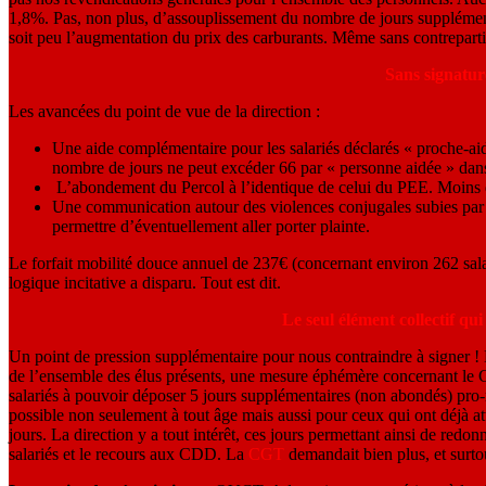
1,8%. Pas, non plus, d’assouplissement du nombre de jours supplémenta
soit peu l’augmentation du prix des carburants. Même sans contrepartie 
Sans signature
Les avancées du point de vue de la direction :
Une aide complémentaire pour les salariés déclarés « proche-aid
nombre de jours ne peut excéder 66 par « personne aidée » dan
L’abondement du Percol à l’identique de celui du PEE. Moins de
Une communication autour des violences conjugales subies par l
permettre d’éventuellement aller porter plainte.
Le forfait mobilité douce annuel de 237€ (concernant environ 262 sala
logique incitative a disparu. Tout est dit.
Le seul élément collectif qu
Un point de pression supplémentaire pour nous contraindre à signer ! L
de l’ensemble des élus présents, une mesure éphémère concernant le CE
salariés à pouvoir déposer 5 jours supplémentaires (non abondés) pro-
possible non seulement à tout âge mais aussi pour ceux qui ont déjà at
jours. La direction y a tout intérêt, ces jours permettant ainsi de redon
salariés et le recours aux CDD. La
CGT
demandait bien plus, et surto