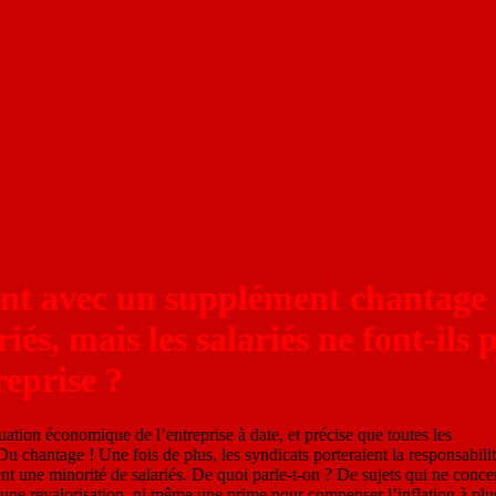
nt avec un supplément chantage 
iés, mais les salariés ne font-ils 
reprise ?
ation économique de l’entreprise à date, et précise que toutes les
Du chantage ! Une fois de plus, les syndicats porteraient la responsabili
nt une minorité de salariés. De quoi parle-t-on ? De sujets qui ne conce
une revalorisation, ni même une prime pour compenser l’inflation à plu