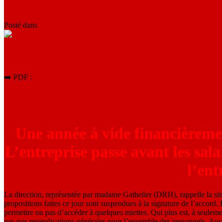
salariés ne font-ils pas l’entreprise ?
Posté dans
TRACTS
➡️ PDF :
NAO 2026 revendications CGT
Une année à vide financièreme
L’entreprise passe avant les salar
l’ent
La direction, représentée par madame Gathelier (DRH), rappelle la situ
propositions faites ce jour sont suspendues à la signature de l’accord. 
permettre ou pas d’accéder à quelques miettes. Qui plus est, à seuleme
pas nos revendications générales pour l’ensemble des personnels. Auc