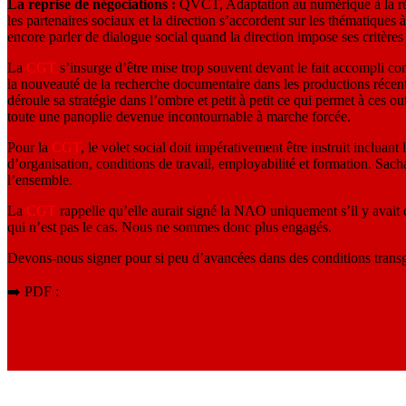
La reprise de négociations :
QVCT, Adaptation au numérique à la rédac
les partenaires sociaux et la direction s’accordent sur les thématiques 
encore parler de dialogue social quand la direction impose ses critères
La
CGT
s’insurge d’être mise trop souvent devant le fait accompli c
la nouveauté de la recherche documentaire dans les productions récent
déroule sa stratégie dans l’ombre et petit à petit ce qui permet à ces ou
toute une panoplie devenue incontournable à marche forcée.
Pour la
CGT
, le volet social doit impérativement être instruit incluan
d’organisation, conditions de travail, employabilité et formation. Sac
l’ensemble.
La
CGT
rappelle qu’elle aurait signé la NAO uniquement s’il y avait
qui n’est pas le cas. Nous ne sommes donc plus engagés.
Devons-nous signer pour si peu d’avancées dans des conditions trans
➡️ PDF :
NAO 2026 revendications CGT
Article précédent
Article suivant