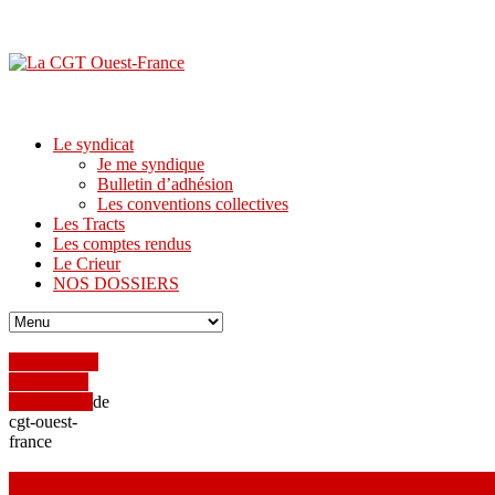
Le syndicat
Je me syndique
Bulletin d’adhésion
Les conventions collectives
Les Tracts
Les comptes rendus
Le Crieur
NOS DOSSIERS
Mai
13
2026
13/05/2026
13/05/2026
de
cgt-ouest-
france
Une année à vide financièrement avec un supplément cha