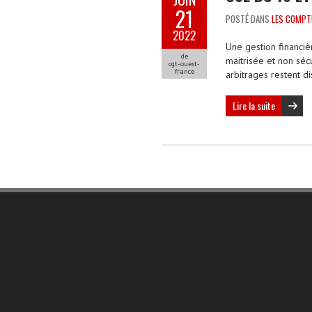
21
POSTÉ DANS
LES COMPT
2022
Une gestion financi
de
maitrisée et non séc
cgt-ouest-
france
arbitrages restent d
Lire la suite