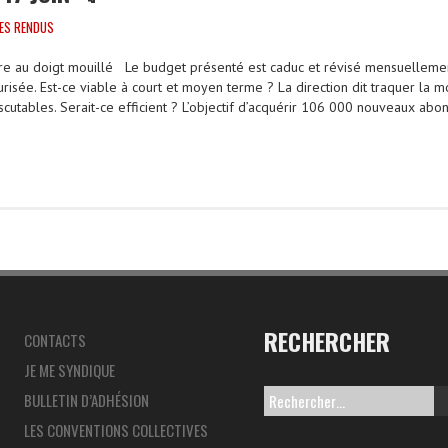
ES RENDUS
ère au doigt mouillé Le budget présenté est caduc et révisé mensuellement
urisée. Est-ce viable à court et moyen terme ? La direction dit traquer la
iscutables. Serait-ce efficient ? L’objectif d’acquérir 106 000 nouveaux abo
RECHERCHER
CONTACTS
JE ME SYNDIQUE
BULLETIN D’ADHÉSION
R
LES CONVENTIONS COLLECTIVES
e