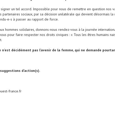
, à signer un tel accord. Impossible pour nous de remettre en question nos 
des partenaires sociaux, par sa décision unilatérale qui devient désormais la
fondu-e-s à passer au rapport de force.
aux hommes solidaires, donnons-nous rendez-vous à la journée internatio
us pour faire respecter nos droits civiques : « Tous les êtres humains nais
t.
le n’est décidément pas l’avenir de la femme, qui ne demande pourtan
suggestions d’action(s).
uest-france.fr