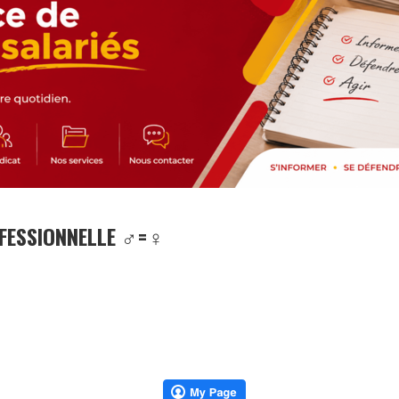
FESSIONNELLE ♂️=♀️