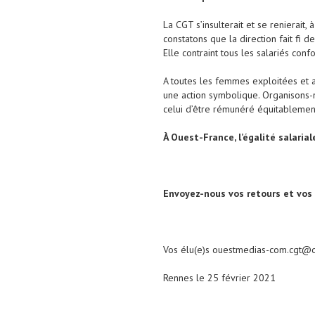
La CGT s’insulterait et se renierait
constatons que la direction fait fi 
Elle contraint tous les salariés con
A toutes les femmes exploitées et 
une action symbolique. Organisons-no
celui d’être rémunéré équitablemen
À Ouest-France, l’égalité salaria
Envoyez-nous vos retours et vos 
Vos élu(e)s ouestmedias-com.cgt@o
Rennes le 25 février 2021