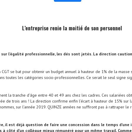
L’entreprise renie la moitié de son personnel
sur l’égalité professionnelle, les dés sont jetés. La direction cautio
a CGT se bat pour obtenir un budget annuel à hauteur de 1% de la masse sal
 toutes les catégories socio-professionnelles. Ce serait le seul signe sig
ement la tranche d’âge entre 40 et 49 ans chez les cadres. Ces salariées 
rée de trois ans ! La direction confirme enfin l’écart à hauteur de 15% su
mmes, sur l’année 2019. QUINZE années ne suffiront pas à rattraper le re
e, il est déjà question de faire une concession dans le temps d’une 
ns à côté d’un collègue mieux rémunéré pour un même travail. Comme