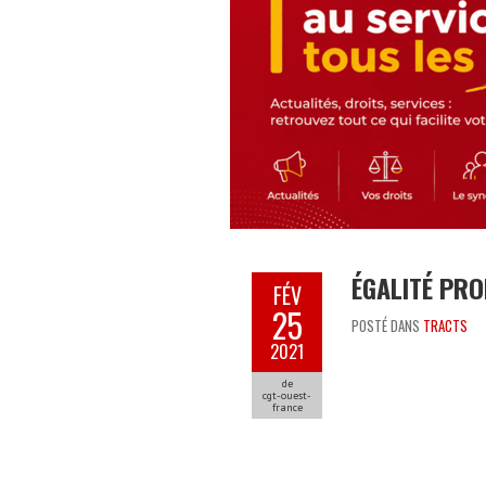
ÉGALITÉ PRO
FÉV
25
POSTÉ DANS
TRACTS
2021
de
cgt-ouest-
france