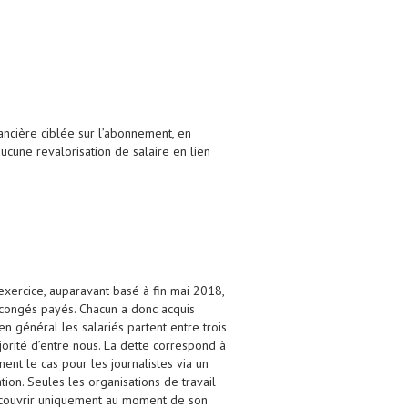
nancière ciblée sur l’abonnement, en
 aucune revalorisation de salaire en lien
exercice, auparavant basé à fin mai 2018,
 congés payés. Chacun a donc acquis
n général les salariés partent entre trois
jorité d’entre nous. La dette correspond à
ment le cas pour les journalistes via un
on. Seules les organisations de travail
 découvrir uniquement au moment de son