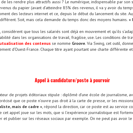
n de les rendre plus attractifs aussi ? Le numérique, indispensable par son
venus du papier (avant d’atteindre 85% des revenus, il va y avoir du temps
oment des lecteurs internet et ce, depuis le début du lancement du site. Au
n différent. Soit, mais cela demande du temps donc des moyens humains.
« 
, considèrent que tous les salariés sont déjà en mouvement et qu’ils s’a
tabilité dans les organisations de travail, fragilise, use. Les conditions de t
 mutualisation des contenus
se nomme
Groove
. Via Swing, cet outil, don
ement d’Ouest-France. Chaque titre ayant pourtant une charte différente et 
Appel à candidature/poste à pourvoir
teur de projets éditoriaux stipule : diplômé d’une école de journalisme, a
 précisé que ce poste n’ouvre pas droit à la carte de presse, or les missio
aliste, mais de cadre »
, répond la direction, car ce poste est au service 
e cet appel joue sur les mots, que si l’expérience journalistique est fortem
ger et publier sur les réseaux sociaux par exemple. On ne peut pas avoir le