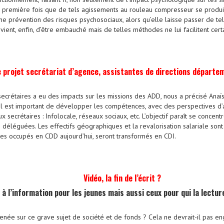
la première fois que de tels agissements au rouleau compresseur se produ
une prévention des risques psychosociaux, alors qu’elle laisse passer de t
ent, enfin, d’être embauché mais de telles méthodes ne lui facilitent cert
 projet secrétariat d’agence, assistantes de directions départe
secrétaires a eu des impacts sur les missions des ADD, nous a précisé Ana
 Il est important de développer les compétences, avec des perspectives d’
secrétaires : Infolocale, réseaux sociaux, etc. L’objectif paraît se concentr
déléguées. Les effectifs géographiques et la revalorisation salariale sont à 
tes occupés en CDD aujourd’hui, seront transformés en CDI.
Vidéo, la fin de l’écrit ?
 à l’information pour les jeunes mais aussi ceux pour qui la lecture
enée sur ce grave sujet de société et de fonds ? Cela ne devrait-il pas eng