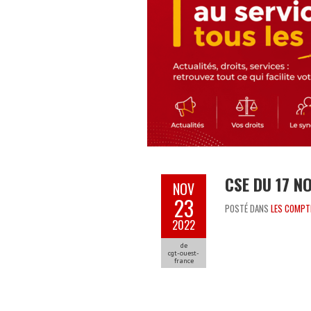
CSE DU 17 
NOV
23
POSTÉ DANS
LES COMPT
2022
de
cgt-ouest-
france