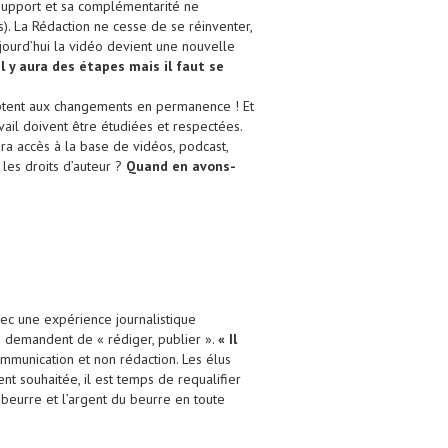
 support et sa complémentarité ne
). La Rédaction ne cesse de se réinventer,
jourd’hui la vidéo devient une nouvelle
Il y aura des étapes mais il faut se
daptent aux changements en permanence ! Et
ravail doivent être étudiées et respectées.
nera accès à la base de vidéos, podcast,
les droits d’auteur ?
Quand en avons-
vec une expérience journalistique
ns demandent de « rédiger, publier ».
« Il
communication et non rédaction. Les élus
ent souhaitée, il est temps de requalifier
 beurre et l’argent du beurre en toute