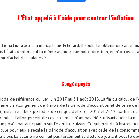
L’État appelé à l’aide pour contrer l’inflation
ité nationale »
, a annoncé Louis Échelard. Il souhaite obtenir une aide fi
on. L’État adoptera-t-il la même attitude que notre direction, en n’octroyant
voir d’achat des salariés ?
Congés payés
de de référence du 1er juin 2017 au 31 août 2018. La fin du calcul de l’
énéré un allongement de 3 mois de la période d’acquisition et de prise de
s), mais avec deux périodes de congés d’été : en 2017 et 2018. Sachant qu’e
pendant l’allongement de ces trois mois n’ont pas été suffisants pour la ma
ux posés par anticipation sur l’exercice suivant. Ce qui était déjà historique
ule pour eux a recalé la période d’acquisition avec celle de la consommati
urs oui. Le salarié ne connait pas forcément sa dette de jours, il peut le