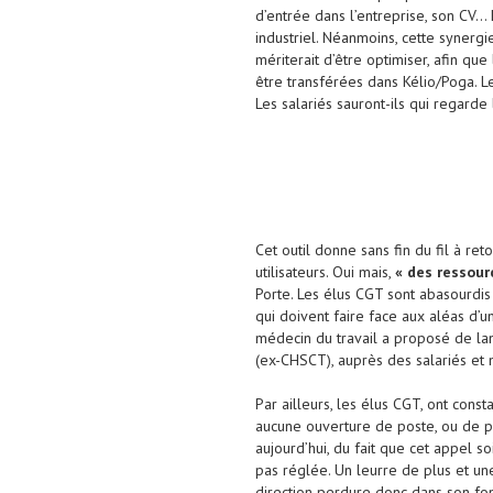
d’entrée dans l’entreprise, son CV… 
industriel. Néanmoins, cette synergi
mériterait d’être optimiser, afin qu
être transférées dans Kélio/Poga. Le
Les salariés sauront-ils qui regard
Cet outil donne sans fin du fil à ret
utilisateurs. Oui mais,
« des ressour
Porte. Les élus CGT sont abasourdis
qui doivent faire face aux aléas d’u
médecin du travail a proposé de la
(ex-CHSCT), auprès des salariés et
Par ailleurs, les élus CGT, ont const
aucune ouverture de poste, ou de p
aujourd’hui, du fait que cet appel so
pas réglée. Un leurre de plus et un
direction perdure donc dans son fonc