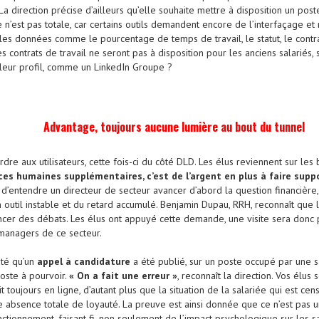
La direction précise d’ailleurs qu’elle souhaite mettre à disposition un pos
e n’est pas totale, car certains outils demandent encore de l’interfaçage et
e les données comme le pourcentage de temps de travail, le statut, le contr
s contrats de travail ne seront pas à disposition pour les anciens salariés,
e leur profil, comme un LinkedIn Groupe ?
Advantage, toujours aucune lumière au bout du tunnel
ordre aux utilisateurs, cette fois-ci du côté DLD. Les élus reviennent sur le
ces humaines supplémentaires, c’est de l’argent en plus à faire supp
 d’entendre un directeur de secteur avancer d’abord la question financière,
n outil instable et du retard accumulé. Benjamin Dupau, RRH, reconnaît que la
ncer des débats. Les élus ont appuyé cette demande, une visite sera do
 managers de ce secteur.
até qu’un
appel à candidature
a été publié, sur un poste occupé par une sal
oste à pourvoir.
« On a fait une erreur »
, reconnaît la direction. Vos élus
it toujours en ligne, d’autant plus que la situation de la salariée qui est ce
e absence totale de loyauté. La preuve est ainsi donnée que ce n’est pas 
tionnement, faisant fi, non seulement de l’impact psychologique sur les sal