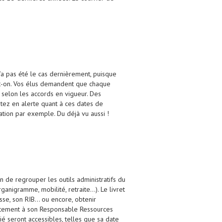
n’a pas été le cas dernièrement, puisque
dit-on. Vos élus demandent que chaque
 selon les accords en vigueur. Des
estez en alerte quant à ces dates de
ation par exemple. Du déjà vu aussi !
n de regrouper les outils administratifs du
anigramme, mobilité, retraite…). Le livret
esse, son RIB… ou encore, obtenir
rectement à son Responsable Ressources
é seront accessibles, telles que sa date