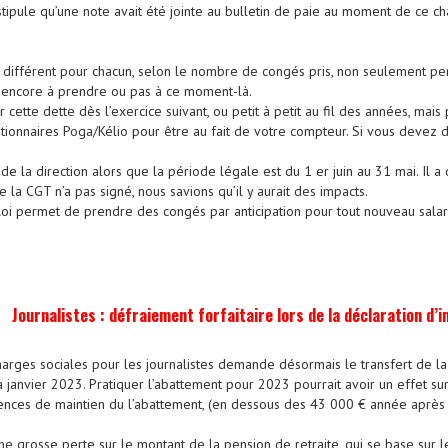
 stipule qu’une note avait été jointe au bulletin de paie au moment de ce c
t différent pour chacun, selon le nombre de congés pris, non seulement p
it encore à prendre ou pas à ce moment-là.
r cette dette dès l’exercice suivant, ou petit à petit au fil des années, mais 
onnaires Poga/Kélio pour être au fait de votre compteur. Si vous devez des 
 la direction alors que la période légale est du 1 er juin au 31 mai. Il a
e la CGT n’a pas signé, nous savions qu’il y aurait des impacts.
loi permet de prendre des congés par anticipation pour tout nouveau sala
Journalistes : défraiement forfaitaire lors de la déclaration d’
rges sociales pour les journalistes demande désormais le transfert de la co
 janvier 2023. Pratiquer l’abattement pour 2023 pourrait avoir un effet sur l
nces de maintien du l’abattement, (en dessous des 43 000 € année après dé
ne grosse perte sur le montant de la pension de retraite, qui se base sur 