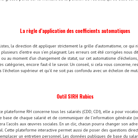
.
La règle d’application des coefficients automatiques
stes, la direction dit appliquer strictement la grille d’automatisme, ce qui 
plusieurs d’entre eux s’en plaignant. Les erreurs ont été corrigées nous 
, ou au moment d’un changement de statut, sur cet automatisme d’échelons,
s catégories, encore faut-il le savoir. Un conseil, si cela vous concerne, r
s l’échelon supérieur et qu’il ne soit pas confondu avec un échelon de mut
Outil SIRH Rubics
te plateforme RH concerne tous les salariés (CDD, CDI), elle a pour vocatio
de base de chaque salarié et de communiquer de l’information générale (org
era l’accès aux œuvres sociales. En un clic, chacun pourra changer son adr
ail. Cette plateforme interactive permet aussi de poser des questions di
remplacer un entretien personnel. Les données publiques de base du salari