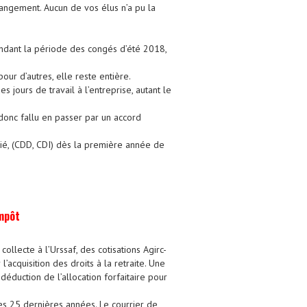
hangement. Aucun de vos élus n’a pu la
endant la période des congés d’été 2018,
pour d’autres, elle reste entière.
jours de travail à l’entreprise, autant le
 donc fallu en passer par un accord
rié, (CDD, CDI) dès la première année de
impôt
llecte à l’Urssaf, des cotisations Agirc-
’acquisition des droits à la retraite. Une
duction de l’allocation forfaitaire pour
les 25 dernières années. Le courrier de