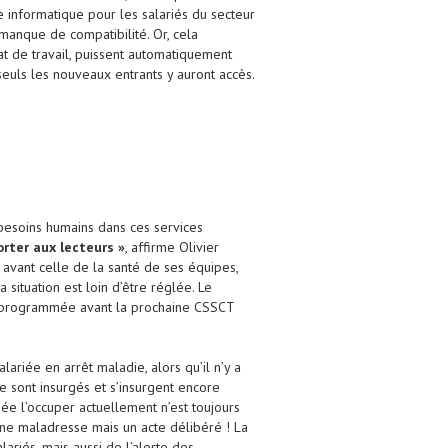
te informatique pour les salariés du secteur
 manque de compatibilité. Or, cela
at de travail, puissent automatiquement
 seuls les nouveaux entrants y auront accès.
s besoins humains dans ces services
orter aux lecteurs »
, affirme Olivier
 avant celle de la santé de ses équipes,
 situation est loin d’être réglée. Le
nc programmée avant la prochaine CSSCT
ariée en arrêt maladie, alors qu’il n’y a
 se sont insurgés et s’insurgent encore
nsée l’occuper actuellement n’est toujours
une maladresse mais un acte délibéré ! La
ariés, mais aussi de l’alerte des