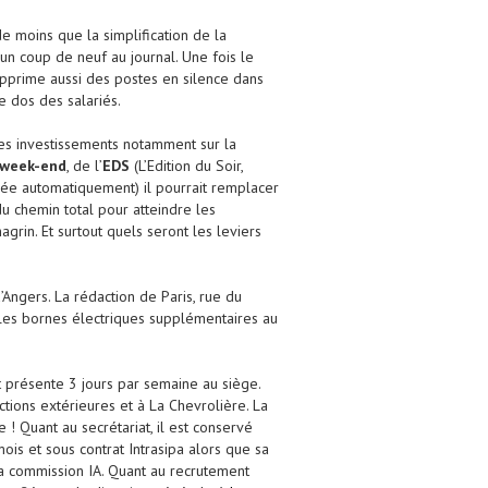
de moins que la simplification de la
un coup de neuf au journal. Une fois le
pprime aussi des postes en silence dans
e dos des salariés.
es investissements notamment sur la
 week-end
, de l’
EDS
(L’Edition du Soir,
e automatiquement) il pourrait remplacer
du chemin total pour atteindre les
grin. Et surtout quels seront les leviers
’Angers. La rédaction de Paris, rue du
les bornes électriques supplémentaires au
t présente 3 jours par semaine au siège.
tions extérieures et à La Chevrolière. La
! Quant au secrétariat, il est conservé
ois et sous contrat Intrasipa alors que sa
la commission IA. Quant au recrutement