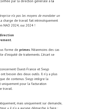
 confiée par la direction générale à
la
ntreprise n’a pas les moyens de mandater un
la charge de travail fait intrinsèquement
t en NAO 2024, oui 2024 !
direction
tivement
.
us forme de
primes
. Néanmoins des cas
e d’iniquité de traitements. L’écart se
 concernent Ouest-France et Swyp
t besoin des deux outils. Il n’y a plus
nque de contenus. Swyp intègre la
t uniquement pour la facturation
 travail.
matiquement, mais uniquement sur demande,
teur « il n’y a aucune démarche à faire :