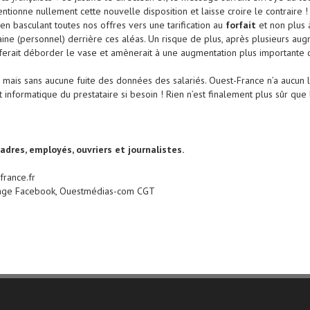
ionne nullement cette nouvelle disposition et laisse croire le contraire ! La
en basculant toutes nos offres vers une tarification au
forfait
et non plus 
ne (personnel) derrière ces aléas. Un risque de plus, après plusieurs augme
i ferait déborder le vase et amènerait à une augmentation plus importante d
mais sans aucune fuite des données des salariés. Ouest-France n’a aucun l
 informatique du prestataire si besoin ! Rien n’est finalement plus sûr que 
dres, employés, ouvriers et journalistes.
france.fr
page Facebook, Ouestmédias-com CGT