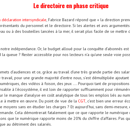
Le directoire en phase critique
a déclaration intersyndicale
, Fabrice Bazard répond que « la direction prend
présentants du personnel et le directoire. Si les alertes et avis argumenté
au ou à des bouteilles lancées à la mer, il serait plus facile de se mettre
 notre indépendance. Or, le budget alloué pour la conquête d’abonnés est à 
 la queue ? Rester accessible pour nos lecteurs n’a qu’une seule voie possi
mets d’audiences et ce, grâce au travail d’une très grande partie des salari
travail, pour une grande majorité d’entre nous, s’est démultipliée ajoutant
umériques, des vidéos à foison, des jeux …. Pourquoi tant de propositions 
ensable à l’écosystème, il est loin de rapporter suffisamment pour rémunérer
ur le manque d’analyse en coût analytique de tous les emplois liés au nu
ble à mettre en œuvre. Du point de vue de la
CGT
, c’est bien une erreur é
 moyens sans en étudier les charges ? Et aujourd’hui, sans demi-mesure, el
emande. Cela démontrerait fatalement que ce que rapporte le numérique ne 
ons que le numérique rapporte moins de 20% du chiffre d’affaires. Pas ques
ue au détriment des salariés.