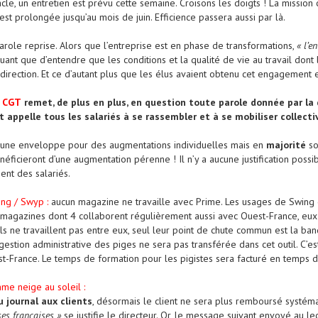
acle, un entretien est prévu cette semaine. Croisons les doigts ! La mission
est prolongée jusqu’au mois de juin. Efficience passera aussi par là.
parole reprise. Alors que l’entreprise est en phase de transformations,
« l’e
uant que d’entendre que les conditions et la qualité de vie au travail dont 
a direction. Et ce d’autant plus que les élus avaient obtenu cet engagemen
a
CGT
remet, de plus en plus, en question toute parole donnée par la 
t appelle tous les salariés à se rassembler et à se mobiliser collec
a une enveloppe pour des augmentations individuelles mais en
majorité
so
ficieront d’une augmentation pérenne ! Il n’y a aucune justification possibl
nt des salariés.
ing / Swyp :
aucun magazine ne travaille avec Prime. Les usages de Swing
magazines dont 4 collaborent régulièrement aussi avec Ouest-France, eux on
ils ne travaillent pas entre eux, seul leur point de chute commun est la ba
estion administrative des piges ne sera pas transférée dans cet outil. C’es
-France. Le temps de formation pour les pigistes sera facturé en temps de
me neige au soleil :
u journal aux clients
, désormais le client ne sera plus remboursé systé
es françaises »
se justifie le directeur. Or, le message suivant envoyé au lec