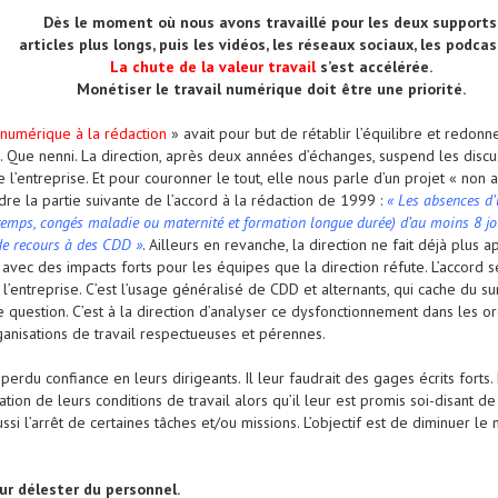
Dès le moment où nous avons travaillé pour les deux supports
articles plus longs, puis les vidéos, les réseaux sociaux, les podcas
La chute de la valeur travail
s’est accélérée.
Monétiser le travail numérique doit être une priorité.
 numérique à la rédaction
» avait pour but de rétablir l’équilibre et redonne
 Que nenni. La direction, après deux années d’échanges, suspend les discus
 l’entreprise. Et pour couronner le tout, elle nous parle d’un projet « non
dre la partie suivante de l’accord à la rédaction de 1999 :
« Les absences d’
temps, congés maladie ou maternité et formation longue durée) d’au moins 8 jo
de recours à des CDD »
. Ailleurs en revanche, la direction ne fait déjà plu
avec des impacts forts pour les équipes que la direction réfute. L’accord
’entreprise. C’est l’usage généralisé de CDD et alternants, qui cache du su
question. C’est à la direction d’analyser ce dysfonctionnement dans les orga
anisations de travail respectueuses et pérennes.
 perdu confiance en leurs dirigeants. Il leur faudrait des gages écrits forts
n de leurs conditions de travail alors qu’il leur est promis soi-disant de l’
aussi l’arrêt de certaines tâches et/ou missions. L’objectif est de diminuer 
our délester du personnel.