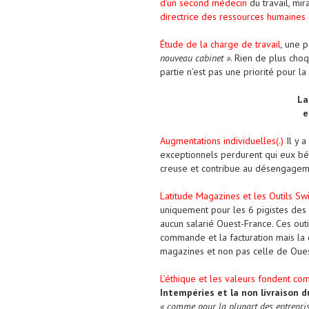
d’un second médecin
du travail, mir
directrice des ressources humaines
Étude de la charge de travail
, une 
nouveau cabinet »
. Rien de plus choq
partie n’est pas une priorité pour l
L
e
Augmentations individuelles(.)
Il y 
exceptionnels perdurent qui eux béné
creuse et contribue au désengageme
Latitude Magazines et les Outils Sw
uniquement pour les 6 pigistes des 
aucun salarié Ouest-France. Ces out
commande et la facturation mais la g
magazines et non pas celle de Ouest
L’éthique et les valeurs fondent com
Intempéries et la non livraison d
« comme pour la plupart des entrepris