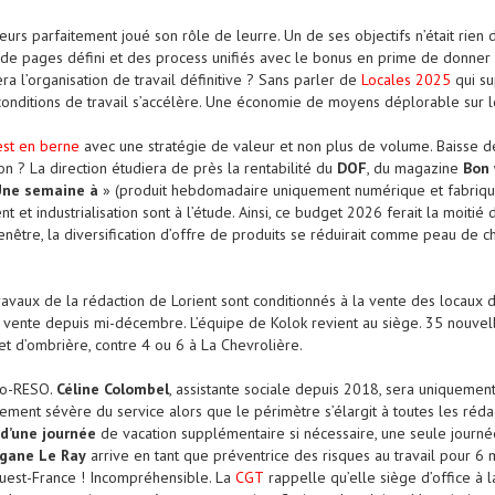
leurs parfaitement joué son rôle de leurre. Un de ses objectifs n’était rien 
e de pages défini et des process unifiés avec le bonus en prime de donner 
ra l’organisation de travail définitive ? Sans parler de
Locales 2025
qui su
conditions de travail s’accélère. Une économie de moyens déplorable sur l
est en berne
avec une stratégie de valeur et non plus de volume. Baisse d
non ? La direction étudiera de près la rentabilité du
DOF
, du magazine
Bon
Une semaine à
» (produit hebdomadaire uniquement numérique et fabriqué
 et industrialisation sont à l’étude. Ainsi, ce budget 2026 ferait la moitié 
être, la diversification d’offre de produits se réduirait comme peau de cha
ravaux de la rédaction de Lorient sont conditionnés à la vente des locaux d
 vente depuis mi-décembre. L’équipe de Kolok revient au siège. 35 nouvel
et d’ombrière, contre 4 ou 6 à La Chevrolière.
Co-RESO.
Céline Colombel
, assistante sociale depuis 2018, sera uniquemen
ment sévère du service alors que le périmètre s’élargit à toutes les rédac
d’une journée
de vacation supplémentaire si nécessaire, une seule journée 
gane Le Ray
arrive en tant que préventrice des risques au travail pour 6 m
uest-France ! Incompréhensible. La
CGT
rappelle qu’elle siège d’office à 