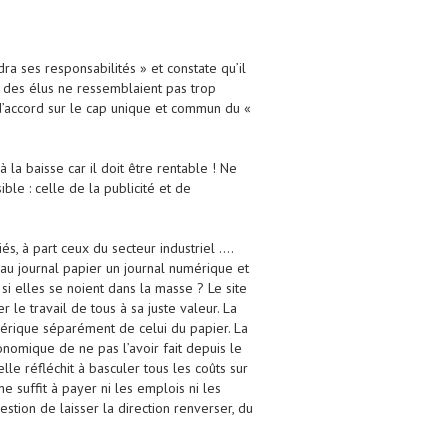
ra ses responsabilités » et constate qu’il
s des élus ne ressemblaient pas trop
 d’accord sur le cap unique et commun du «
la baisse car il doit être rentable ! Ne
ble : celle de la publicité et de
és, à part ceux du secteur industriel ….
 au journal papier un journal numérique et
si elles se noient dans la masse ? Le site
 le travail de tous à sa juste valeur. La
mérique séparément de celui du papier. La
conomique de ne pas l’avoir fait depuis le
le réfléchit à basculer tous les coûts sur
suffit à payer ni les emplois ni les
tion de laisser la direction renverser, du