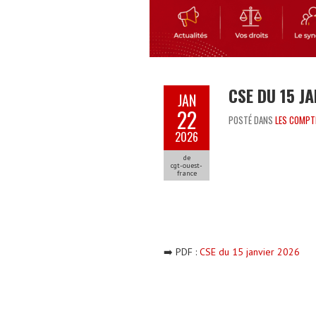
CSE DU 15 J
JAN
22
POSTÉ DANS
LES COMPT
2026
de
cgt-ouest-
france
➡️ PDF :
CSE du 15 janvier 2026