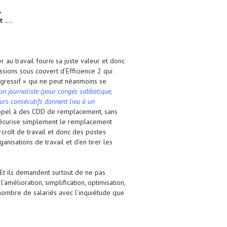
,
t ….
r au travail fourni sa juste valeur et donc
sions sous couvert d’Efficience 2 qui
 agressif » qui ne peut néanmoins se
un journaliste (pour congés sabbatique,
urs consécutifs donnent lieu à un
s appel à des CDD de remplacement, sans
 sécurise simplement le remplacement
rcroît de travail et donc des postes
nisations de travail et d’en tirer les
. Et ils demandent surtout de ne pas
amélioration, simplification, optimisation,
le nombre de salariés avec l’inquiétude que